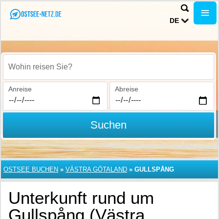
DE
Wohin reisen Sie?
Anreise
Abreise
Suchen
OSTSEE BUCHEN
»
VÄSTRA GÖTALAND
»
GULLSPÅNG
Unterkunft rund um
Gullspång (Västra