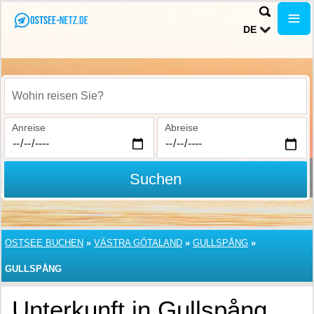
DE
Wohin reisen Sie?
Anreise
Abreise
Suchen
OSTSEE BUCHEN
»
VÄSTRA GÖTALAND
»
GULLSPÅNG
»
GULLSPÅNG
Unterkunft in Gullspång