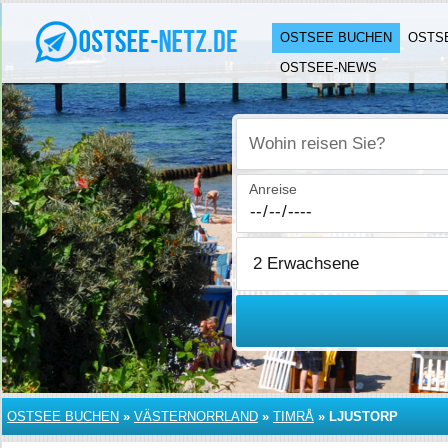
OSTSEE BUCHEN
OSTS
OSTSEE-NEWS
Wohin reisen Sie?
Anreise
OSTSEE BUCHEN
»
VÄSTERNORRLAND
»
TIMRÅ
»
LJUSTORP