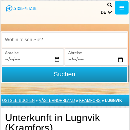
DE
Wohin reisen Sie?
Anreise
Abreise
Suchen
OSTSEE BUCHEN
»
VÄSTERNORRLAND
»
KRAMFORS
»
LUGNVIK
Unterkunft in Lugnvik
(Kramfors)