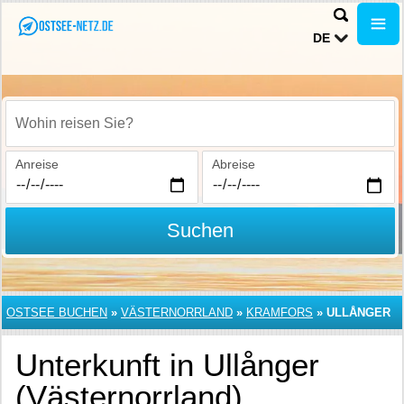
DE
Wohin reisen Sie?
Anreise
Abreise
Suchen
OSTSEE BUCHEN
»
VÄSTERNORRLAND
»
KRAMFORS
»
ULLÅNGER
Unterkunft in Ullånger
(Västernorrland)