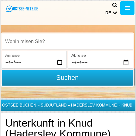
DE
Wohin reisen Sie?
Anreise
Abreise
Suchen
OSTSEE BUCHEN
»
SÜDJÜTLAND
»
HADERSLEV KOMMUNE
»
KNUD
Unterkunft in Knud
(Haderslev Kommune)