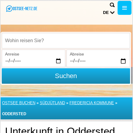
DE
Wohin reisen Sie?
Anreise
Abreise
Suchen
OSTSEE BUCHEN
»
SÜDJÜTLAND
»
FREDERICIA KOMMUNE
»
ODDERSTED
Unterkunft in Oddersted