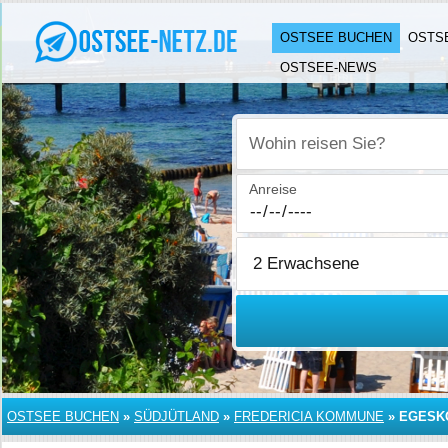
OSTSEE BUCHEN
OSTS
OSTSEE-NEWS
Wohin reisen Sie?
Anreise
OSTSEE BUCHEN
»
SÜDJÜTLAND
»
FREDERICIA KOMMUNE
»
EGESK