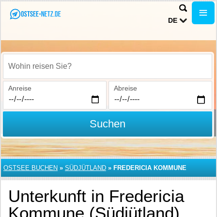
DE
Wohin reisen Sie?
Anreise
Abreise
Suchen
OSTSEE BUCHEN
»
SÜDJÜTLAND
»
FREDERICIA KOMMUNE
Unterkunft in Fredericia
Kommune (Südjütland)