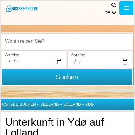
DE
Wohin reisen Sie?
Anreise
Abreise
Suchen
OSTSEE BUCHEN
»
SEELAND
»
LOLLAND
»
YDØ
Unterkunft in Ydø auf
Lolland