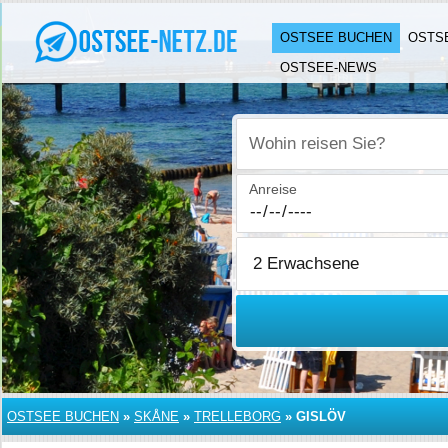
OSTSEE BUCHEN
OSTS
OSTSEE-NEWS
Wohin reisen Sie?
Anreise
OSTSEE BUCHEN
»
SKÅNE
»
TRELLEBORG
»
GISLÖV