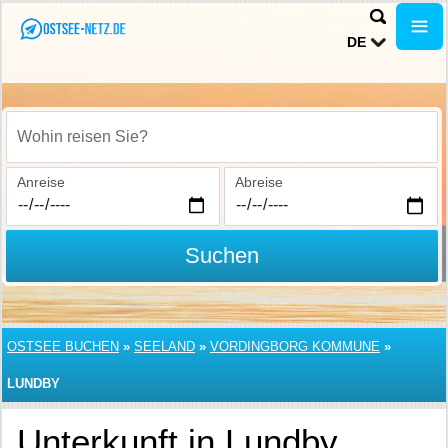
DE
Wohin reisen Sie?
Anreise
Abreise
Suchen
OSTSEE BUCHEN
»
SEELAND
»
VORDINGBORG KOMMUNE
»
LUNDBY
Unterkunft in Lundby