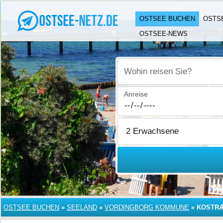
OSTSEE BUCHEN
OSTS
OSTSEE-NEWS
Wohin reisen Sie?
Anreise
OSTSEE BUCHEN
»
SEELAND
»
VORDINGBORG KOMMUNE
»
KOSTR