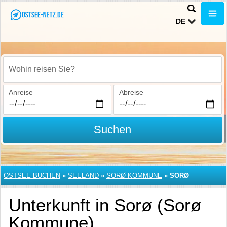
DE
Wohin reisen Sie?
Anreise
Abreise
Suchen
OSTSEE BUCHEN
»
SEELAND
»
SORØ KOMMUNE
»
SORØ
Unterkunft in Sorø (Sorø
Kommune)