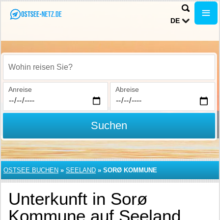
DE
Wohin reisen Sie?
Anreise
Abreise
Suchen
OSTSEE BUCHEN
»
SEELAND
»
SORØ KOMMUNE
Unterkunft in Sorø
Kommune auf Seeland