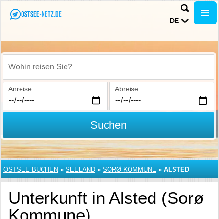
DE
Wohin reisen Sie?
Anreise
Abreise
Suchen
OSTSEE BUCHEN
»
SEELAND
»
SORØ KOMMUNE
»
ALSTED
Unterkunft in Alsted (Sorø
Kommune)