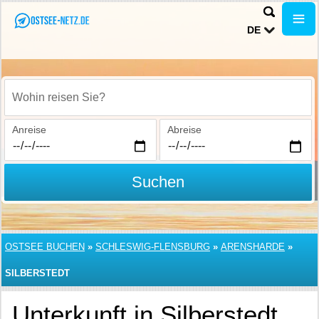
DE
Wohin reisen Sie?
Anreise
Abreise
Suchen
OSTSEE BUCHEN
»
SCHLESWIG-FLENSBURG
»
ARENSHARDE
»
SILBERSTEDT
Unterkunft in Silberstedt