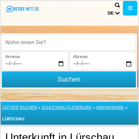
DE
Wohin reisen Sie?
Anreise
Abreise
Suchen
OSTSEE BUCHEN
»
SCHLESWIG-FLENSBURG
»
ARENSHARDE
»
LÜRSCHAU
Unterkunft in Lürschau