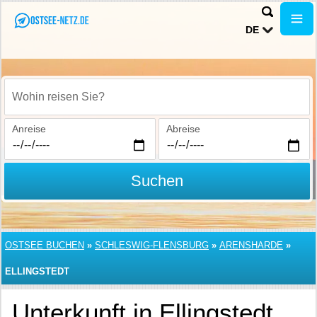
DE
Wohin reisen Sie?
Anreise
Abreise
Suchen
OSTSEE BUCHEN
»
SCHLESWIG-FLENSBURG
»
ARENSHARDE
»
ELLINGSTEDT
Unterkunft in Ellingstedt