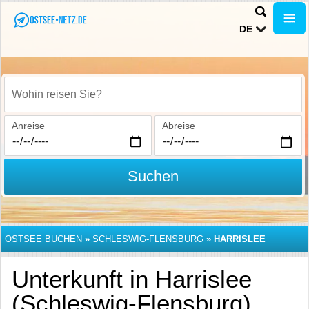
DE
Wohin reisen Sie?
Anreise
Abreise
Suchen
OSTSEE BUCHEN
»
SCHLESWIG-FLENSBURG
»
HARRISLEE
Unterkunft in Harrislee
(Schleswig-Flensburg)