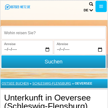
DE
Wohin reisen Sie?
Anreise
Abreise
Suchen
OSTSEE BUCHEN
»
SCHLESWIG-FLENSBURG
»
OEVERSEE
Unterkunft in Oeversee
(Schleswig-Flensburg)