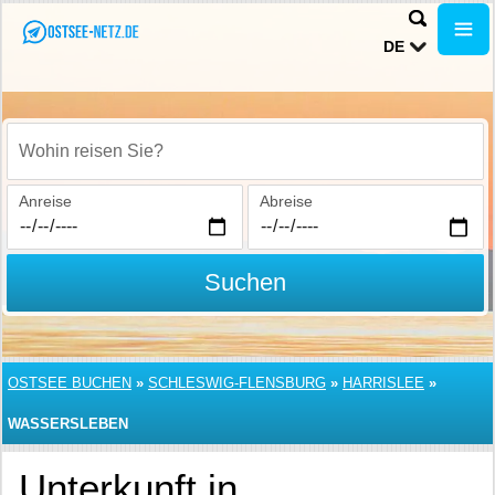
DE
Wohin reisen Sie?
Anreise
Abreise
Suchen
OSTSEE BUCHEN
»
SCHLESWIG-FLENSBURG
»
HARRISLEE
»
WASSERSLEBEN
Unterkunft in