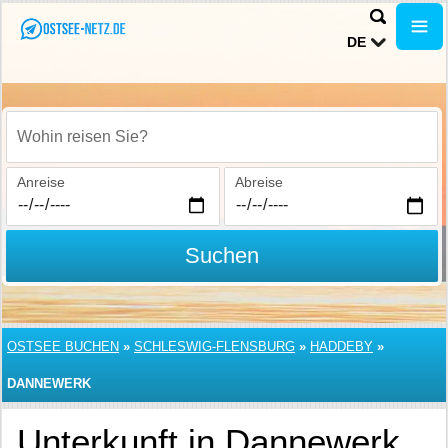
DE
Wohin reisen Sie?
Anreise
Abreise
Suchen
OSTSEE BUCHEN
»
SCHLESWIG-FLENSBURG
»
HADDEBY
»
DANNEWERK
Unterkunft in Dannewerk