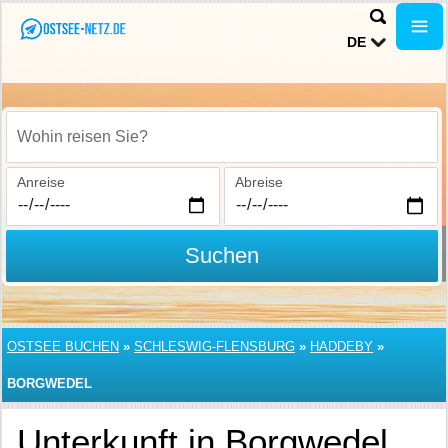
DE
Wohin reisen Sie?
Anreise
Abreise
Suchen
OSTSEE BUCHEN
»
SCHLESWIG-FLENSBURG
»
HADDEBY
»
BORGWEDEL
Unterkunft in Borgwedel