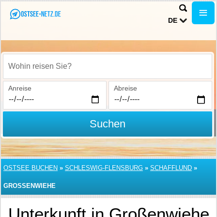
DE
Wohin reisen Sie?
Anreise
Abreise
Suchen
OSTSEE BUCHEN
»
SCHLESWIG-FLENSBURG
»
SCHAFFLUND
»
GROSSENWIEHE
Unterkunft in Großenwiehe