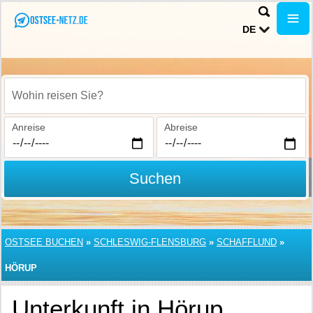
DE
Wohin reisen Sie?
Anreise
Abreise
Suchen
OSTSEE BUCHEN
»
SCHLESWIG-FLENSBURG
»
SCHAFFLUND
»
HÖRUP
Unterkunft in Hörup