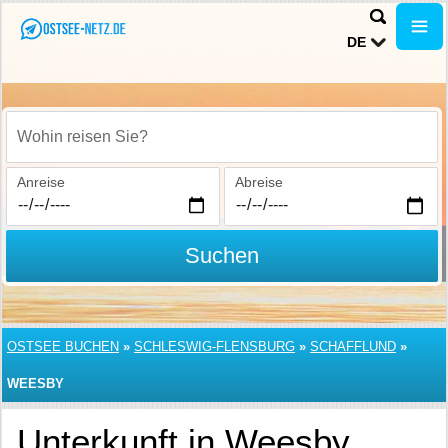
DE
Wohin reisen Sie?
Anreise
Abreise
Suchen
OSTSEE BUCHEN
»
SCHLESWIG-FLENSBURG
»
SCHAFFLUND
»
WEESBY
Unterkunft in Weesby