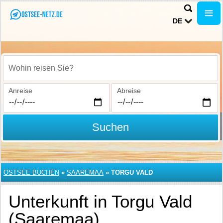
DE
Wohin reisen Sie?
Anreise
Abreise
Suchen
OSTSEE BUCHEN
»
SAAREMAA
»
TORGU VALD
Unterkunft in Torgu Vald
(Saaremaa)