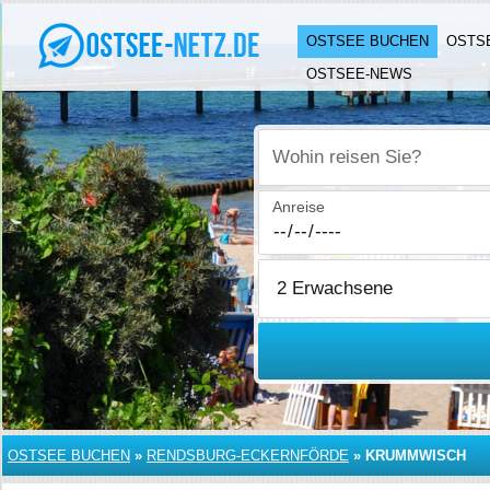
OSTSEE BUCHEN
OSTS
OSTSEE-NEWS
Wohin reisen Sie?
Anreise
OSTSEE BUCHEN
»
RENDSBURG-ECKERNFÖRDE
»
KRUMMWISCH