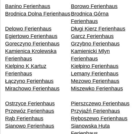
Banino Ferienhaus
Borowo Ferienhaus
Brodnica Dolna Ferienhaus
Brodnica Górna
Ferienhaus
Delowo Ferienhaus
Długi Kierz Ferienhaus
Egiertowo Ferienhaus
Garcz Ferienhaus
Goreczyno Ferienhaus
Grzybno Ferienhaus
Kamienica Krolewska
Kamienicki Mlyn
Ferienhaus
Ferienhaus
Kielpino K Kartuz
Kiełpino Ferienhaus
Ferienhaus
Lemany Ferienhaus
Łączyno Ferienhaus
Mezowo Ferienhaus
Mirachowo Ferienhaus
Miszewko Ferienhaus
Ostrzyce Ferienhaus
Pierszczewo Ferienhaus
Przewóz Ferienhaus
Przyjaźń Ferienhaus
Rąb Ferienhaus
Ręboszewo Ferienhaus
Sianowo Ferienhaus
Sianowska Huta
Ferienhaus