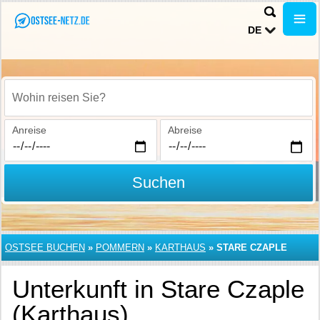
DE
Wohin reisen Sie?
Anreise
Abreise
Suchen
OSTSEE BUCHEN
»
POMMERN
»
KARTHAUS
»
STARE CZAPLE
Unterkunft in Stare Czaple
(Karthaus)