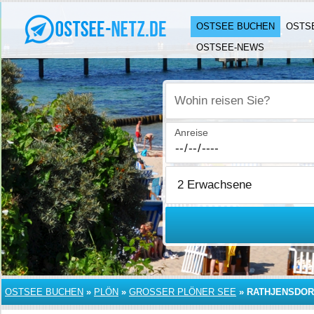
OSTSEE BUCHEN
OSTS
OSTSEE-NEWS
Wohin reisen Sie?
Anreise
OSTSEE BUCHEN
»
PLÖN
»
GROSSER PLÖNER SEE
»
RATHJENSDOR