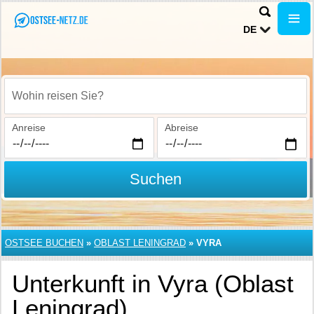
DE
Wohin reisen Sie?
Anreise
Abreise
Suchen
OSTSEE BUCHEN
»
OBLAST LENINGRAD
»
VYRA
Unterkunft in Vyra (Oblast
Leningrad)