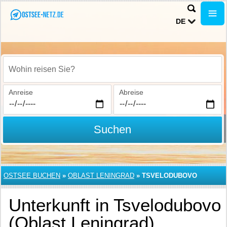
DE
Wohin reisen Sie?
Anreise
Abreise
Suchen
OSTSEE BUCHEN
»
OBLAST LENINGRAD
»
TSVELODUBOVO
Unterkunft in Tsvelodubovo
(Oblast Leningrad)