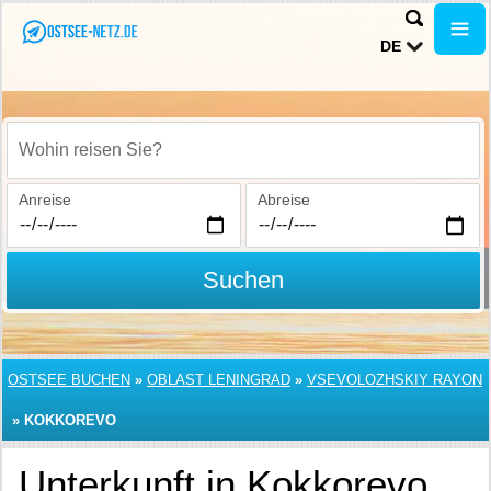
DE
Wohin reisen Sie?
Anreise
Abreise
Suchen
OSTSEE BUCHEN
»
OBLAST LENINGRAD
»
VSEVOLOZHSKIY RAYON
»
KOKKOREVO
Unterkunft in Kokkorevo