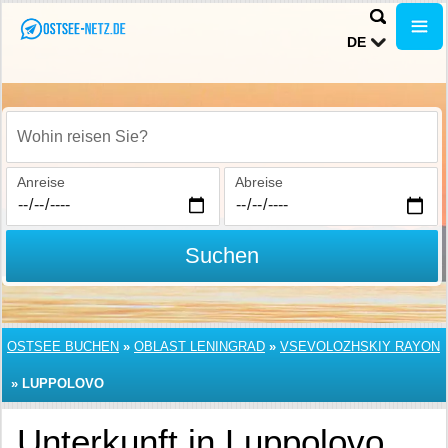
DE
Wohin reisen Sie?
Anreise
Abreise
Suchen
OSTSEE BUCHEN
»
OBLAST LENINGRAD
»
VSEVOLOZHSKIY RAYON
»
LUPPOLOVO
Unterkunft in Luppolovo