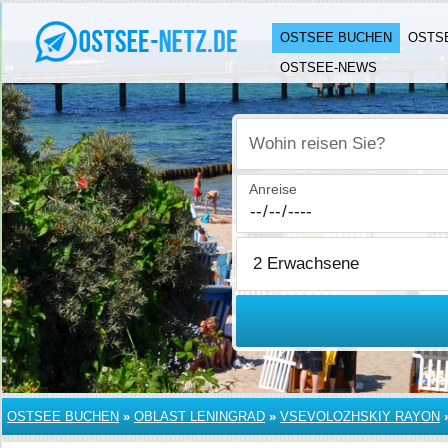
OSTSEE BUCHEN
OSTS
OSTSEE-NEWS
Wohin reisen Sie?
Anreise
OSTSEE BUCHEN
»
OBLAST LENINGRAD
»
VSEVOLOZHSKIY RAYON