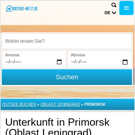
DE
Wohin reisen Sie?
Anreise
Abreise
Suchen
OSTSEE BUCHEN
»
OBLAST LENINGRAD
»
PRIMORSK
Unterkunft in Primorsk
(Oblast Leningrad)