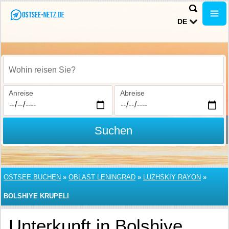
DE
Wohin reisen Sie?
Anreise
Abreise
Suchen
OSTSEE BUCHEN
»
OBLAST LENINGRAD
»
LUZHSKIY RAYON
»
BOLSHIYE KRUPELI
Unterkunft in Bolshiye