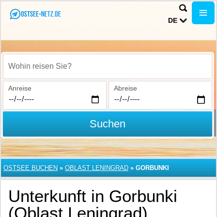
DE
Wohin reisen Sie?
Anreise
Abreise
Suchen
OSTSEE BUCHEN
»
OBLAST LENINGRAD
»
GORBUNKI
Unterkunft in Gorbunki
(Oblast Leningrad)