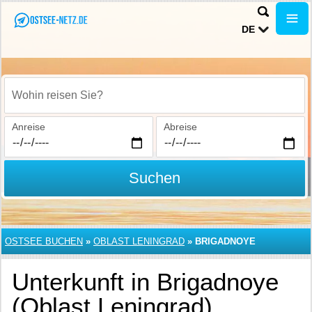
DE
Wohin reisen Sie?
Anreise
Abreise
Suchen
OSTSEE BUCHEN
»
OBLAST LENINGRAD
»
BRIGADNOYE
Unterkunft in Brigadnoye
(Oblast Leningrad)