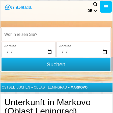
DE
Wohin reisen Sie?
Anreise
Abreise
Suchen
OSTSEE BUCHEN
»
OBLAST LENINGRAD
»
MARKOVO
Unterkunft in Markovo
(Oblast Leningrad)