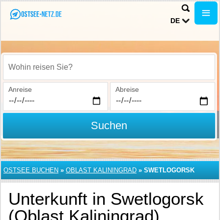
DE
Wohin reisen Sie?
Anreise
Abreise
Suchen
OSTSEE BUCHEN
»
OBLAST KALININGRAD
»
SWETLOGORSK
Unterkunft in Swetlogorsk
(Oblast Kaliningrad)