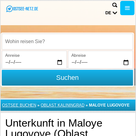
DE
Wohin reisen Sie?
Anreise
Abreise
Suchen
OSTSEE BUCHEN
»
OBLAST KALININGRAD
»
MALOYE LUGOVOYE
Unterkunft in Maloye
Lugovoye (Oblast