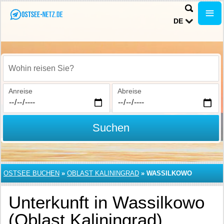
DE
Wohin reisen Sie?
Anreise
Abreise
Suchen
OSTSEE BUCHEN
»
OBLAST KALININGRAD
»
WASSILKOWO
Unterkunft in Wassilkowo
(Oblast Kaliningrad)