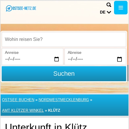
DE
Wohin reisen Sie?
Anreise
Abreise
Suchen
OSTSEE BUCHEN
»
NORDWESTMECKLENBURG
»
AMT KLÜTZER WINKEL
»
KLÜTZ
Unterkunft in Klütz