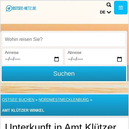
DE
Wohin reisen Sie?
Anreise
Abreise
Suchen
OSTSEE BUCHEN
»
NORDWESTMECKLENBURG
»
AMT KLÜTZER WINKEL
Unterkunft in Amt Klützer