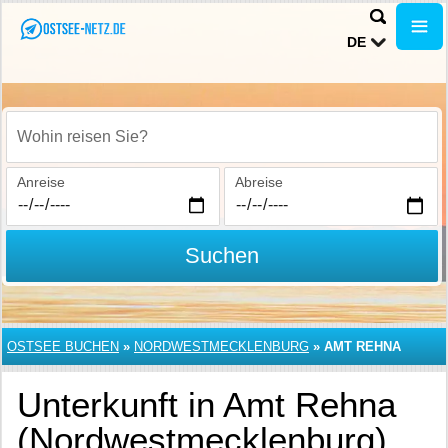
DE
Wohin reisen Sie?
Anreise
Abreise
Suchen
OSTSEE BUCHEN
»
NORDWESTMECKLENBURG
»
AMT REHNA
Unterkunft in Amt Rehna
(Nordwestmecklenburg)