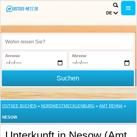
DE
Wohin reisen Sie?
Anreise
Abreise
Suchen
OSTSEE BUCHEN
»
NORDWESTMECKLENBURG
»
AMT REHNA
»
NESOW
Unterkunft in Nesow (Amt