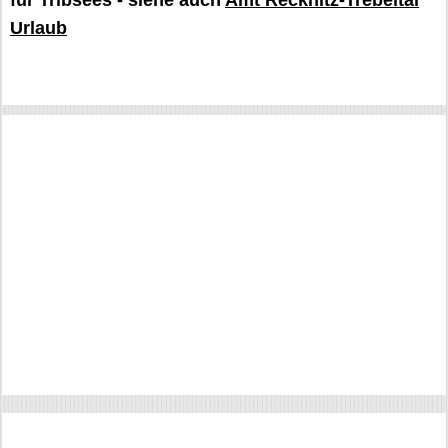
für Tribsees - siehe auch
Amt Recknitz-Trebeltal
Urlaub