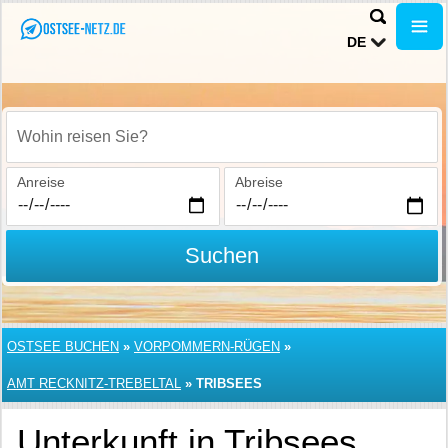
DE
Wohin reisen Sie?
Anreise
Abreise
Suchen
OSTSEE BUCHEN
»
VORPOMMERN-RÜGEN
»
AMT RECKNITZ-TREBELTAL
»
TRIBSEES
Unterkunft in Tribsees